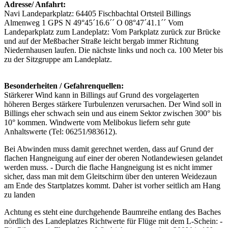
Adresse/ Anfahrt:
Navi Landeparkplatz: 64405 Fischbachtal Ortsteil Billings
Almenweg 1 GPS N 49°45´16.6´´ O 08°47´41.1´´ Vom
Landeparkplatz zum Landeplatz: Vom Parkplatz zurück zur Brücke
und auf der Meßbacher Straße leicht bergab immer Richtung
Niedernhausen laufen. Die nächste links und noch ca. 100 Meter bis
zu der Sitzgruppe am Landeplatz.
Besonderheiten / Gefahrenquellen:
Stärkerer Wind kann in Billings auf Grund des vorgelagerten
höheren Berges stärkere Turbulenzen verursachen. Der Wind soll in
Billings eher schwach sein und aus einem Sektor zwischen 300° bis
10° kommen. Windwerte vom Melibokus liefern sehr gute
Anhaltswerte (Tel: 06251/983612).
Bei Abwinden muss damit gerechnet werden, dass auf Grund der
flachen Hangneigung auf einer der oberen Notlandewiesen gelandet
werden muss. - Durch die flache Hangneigung ist es nicht immer
sicher, dass man mit dem Gleitschirm über den unteren Weidezaun
am Ende des Startplatzes kommt. Daher ist vorher seitlich am Hang
zu landen
Achtung es steht eine durchgehende Baumreihe entlang des Baches
nördlich des Landeplatzes Richtwerte für Flüge mit dem L-Schein: -