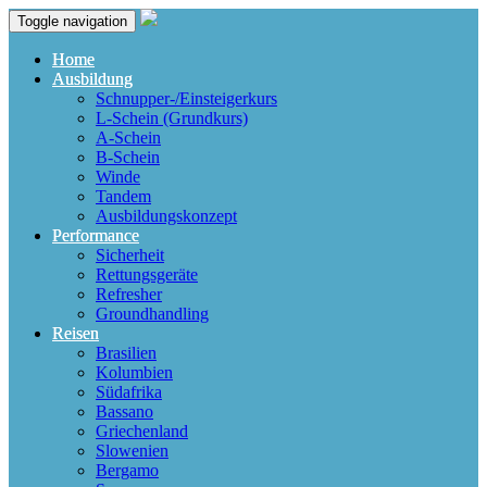
Toggle navigation
Home
Ausbildung
Schnupper-/Einsteigerkurs
L-Schein (Grundkurs)
A-Schein
B-Schein
Winde
Tandem
Ausbildungskonzept
Performance
Sicherheit
Rettungsgeräte
Refresher
Groundhandling
Reisen
Brasilien
Kolumbien
Südafrika
Bassano
Griechenland
Slowenien
Bergamo