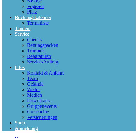
Savoye
Vogesen
Pfalz
Buchungskalender
Terminliste
Tandem
Service
Checks
Rettungspacken
Trimmen
Reparaturen
Service-Auftrag
Infos
Kontakt & Anfahrt
Team
Gelände
Wetter
Medien
Downloads
Gruppenevents
Gutscheine
Versicherungen
Shop
Anmeldung