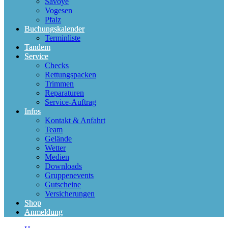
Savoye
Vogesen
Pfalz
Buchungskalender
Terminliste
Tandem
Service
Checks
Rettungspacken
Trimmen
Reparaturen
Service-Auftrag
Infos
Kontakt & Anfahrt
Team
Gelände
Wetter
Medien
Downloads
Gruppenevents
Gutscheine
Versicherungen
Shop
Anmeldung