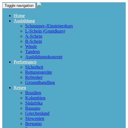
Toggle navigation
Home
Ausbildung
Schnupper-/Einsteigerkurs
L-Schein (Grundkurs)
A-Schein
B-Schein
Winde
Tandem
Ausbildungskonzept
Performance
Sicherheit
Rettungsgeräte
Refresher
Groundhandling
Reisen
Brasilien
Kolumbien
Südafrika
Bassano
Griechenland
Slowenien
Bergamo